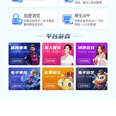
一，而是由多种因素共同作用所致。一方面，他近年来频繁
遭遇伤病，使得他的身体状态受到严重影响。在高水平竞技
体育中，体能与健康是至关重要的一环，一旦出现问题，将
直接限制运动员发挥潜力。
另一方面，心理压力也是导致他作出此决定的重要因素。作
为顶尖运动员，他承受着来自媒体、球迷以及自身期望等多
重压力，这种负担有时会让人感到难以承受。此外，长期参
与高强度比赛可能使他对竞技状态产生厌倦，从而选择暂时
退出，以恢复身心状态。
此外，生活中的一些个人事务或许也是促使其做出这一决策
的重要考量。家庭责任、未来规划等都可能占据他的思维，
让他重新审视自己的职业道路。因此，此次退役可以被看作
是他全面评估自身情况后的理性选择。