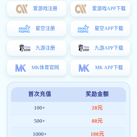
首页
体育热讯
正文
本文将围绕贾马尔·穆雷宣布退出下届世界杯和奥运会，并且
不再为加拿大队效力三年的事件进行深入分析。文章从多个
角度探讨了这一决定的背景、影响及其可能的后果。首先介
绍穆雷作为一名优秀篮球运动员的成就与贡献，接着分析他
退役原因的多样性，包括个人因素和伤病困扰等。随后讨论
这一决定对加拿大篮球队的战略布局和未来发展带来的挑
战，以及对球迷和社会的情感影响，最后总结这一消息在体
育界引发的广泛反响。这一重要事件不仅关乎一个运动员的
职业生涯，更深刻影响着整个国家篮球的发展方向。
1、穆雷个人成就回顾
贾马尔·穆雷是一位备受瞩目的篮球运动员，他在NBA联盟中
的表现令人印象深刻。他以其出色的技术水平、良好的身体