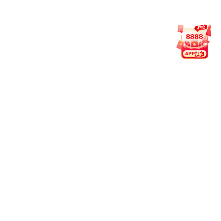
在推动整个社会对于体育人文关怀进行更深层次反思的重要
契机，它促使人们重新审视竞技体育背后的付出与代价。
总结：
通过分析贾马尔·穆rray宣布退出下届世界杯及奥运会的不仅
仅是个人职业发展的选择，更是在复杂背景下的一种无奈之
举。这一决定从多个方面反映出当今体育界存在的问题，以
及对未来发展的深远影响。同时，也促使社会各界更加重视
运动员身心健康的问题，为他们提供更好的支持系统。
最终，我们期待贾马尔·穆urray能早日康复，并希望未来能
再次看到这位杰出的篮球天才披上国旗，为加拿大家乡争
光。同时，希望每一位运动员都能找到适合自己的道路，在
追求卓越的同时不忘享受生活本身带来的快乐与满足感。